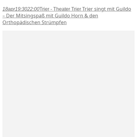
Trier singt mit Guildo
18
apr
19:30
22:00
Trier - Theater Trier
– Der Mitsingspaß mit Guildo Horn & den
Orthopädischen Strümpfen