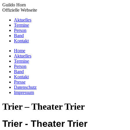
Zum
Guildo Horn
Inhalt
Offizielle Webseite
springen
Aktuelles
Termine
Person
Band
Kontakt
YouTube
Facebook
X
Instagram
Home
page
page
page
page
Aktuelles
opens
opens
opens
opens
Termine
in
in
in
in
Person
new
new
new
new
Band
window
window
window
window
Kontakt
Presse
Datenschutz
Impressum
Trier – Theater Trier
Trier - Theater Trier