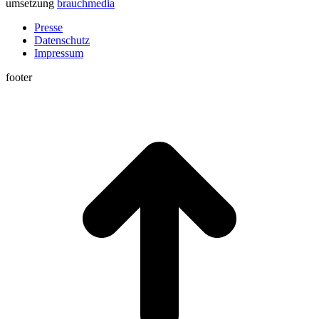
umsetzung
brauchmedia
Presse
Datenschutz
Impressum
footer
t
T