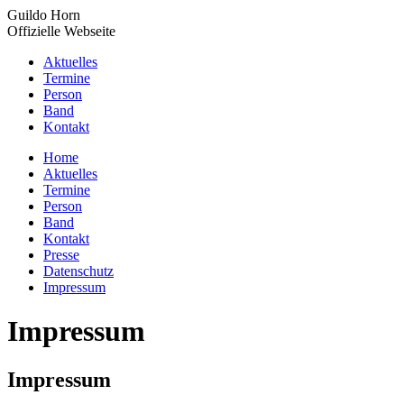
Zum
Guildo Horn
Inhalt
Offizielle Webseite
springen
Aktuelles
Termine
Person
Band
Kontakt
YouTube
Facebook
X
Instagram
Home
page
page
page
page
Aktuelles
opens
opens
opens
opens
Termine
in
in
in
in
Person
new
new
new
new
Band
window
window
window
window
Kontakt
Presse
Datenschutz
Impressum
Impressum
Impressum