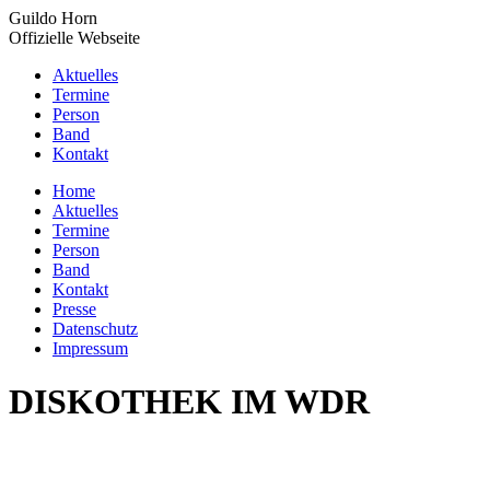
Zum
Guildo Horn
Inhalt
Offizielle Webseite
springen
Aktuelles
Termine
Person
Band
Kontakt
YouTube
Facebook
X
Instagram
Home
page
page
page
page
Aktuelles
opens
opens
opens
opens
Termine
in
in
in
in
Person
new
new
new
new
Band
window
window
window
window
Kontakt
Presse
Datenschutz
Impressum
DISKOTHEK IM WDR