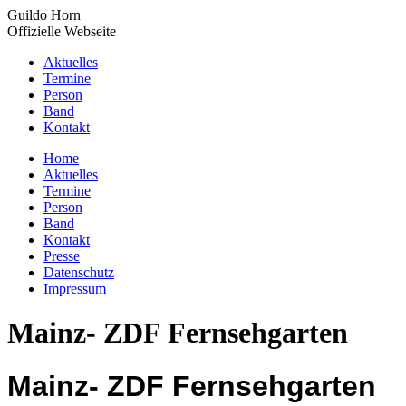
Zum
Guildo Horn
Inhalt
Offizielle Webseite
springen
Aktuelles
Termine
Person
Band
Kontakt
YouTube
Facebook
X
Instagram
Home
page
page
page
page
Aktuelles
opens
opens
opens
opens
Termine
in
in
in
in
Person
new
new
new
new
Band
window
window
window
window
Kontakt
Presse
Datenschutz
Impressum
Mainz- ZDF Fernsehgarten
Mainz- ZDF Fernsehgarten