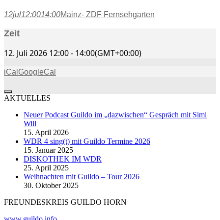
12
jul
12:00
14:00
Mainz- ZDF Fernsehgarten
Zeit
12. Juli 2026
12:00
-
14:00
(GMT+00:00)
iCal
GoogleCal
AKTUELLES
Neuer Podcast Guildo im „dazwischen“ Gespräch mit Simi
Will
15. April 2026
WDR 4 sing(t) mit Guildo Termine 2026
15. Januar 2025
DISKOTHEK IM WDR
25. April 2025
Weihnachten mit Guildo – Tour 2026
30. Oktober 2025
FREUNDESKREIS GUILDO HORN
www.guildo.info