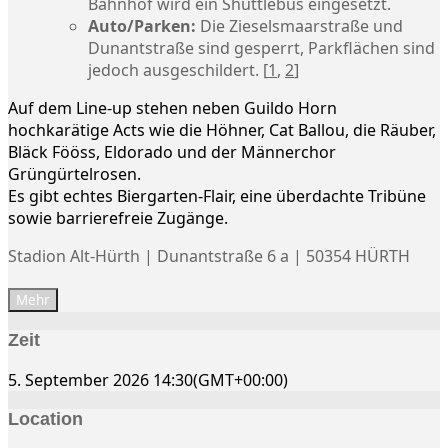
Bahnhof wird ein Shuttlebus eingesetzt.
Auto/Parken:
Die Zieselsmaarstraße und
Dunantstraße sind gesperrt, Parkflächen sind
jedoch ausgeschildert.
[
1
,
2
]
Auf dem Line-up stehen neben Guildo Horn
hochkarätige Acts wie die Höhner, Cat Ballou, die Räuber,
Bläck Fööss, Eldorado und der Männerchor
Grüngürtelrosen.
Es gibt echtes Biergarten-Flair, eine überdachte Tribüne
sowie barrierefreie Zugänge.
Stadion Alt-Hürth | Dunantstraße 6 a | 50354 HÜRTH
Mehr
Zeit
5. September 2026
14:30
(GMT+00:00)
Location