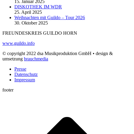
15. Januar 2025
DISKOTHEK IM WDR
25. April 2025
Weihnachten mit Guildo – Tour 2026
30. Oktober 2025
FREUNDESKREIS GUILDO HORN
www.guildo.info
© copyright 2022 dsa Musikproduktion GmbH • design &
umsetzung
brauchmedia
Presse
Datenschutz
Impressum
footer
t
T