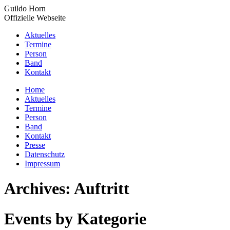
Zum
Guildo Horn
Inhalt
Offizielle Webseite
springen
Aktuelles
Termine
Person
Band
Kontakt
YouTube
Facebook
X
Instagram
Home
page
page
page
page
Aktuelles
opens
opens
opens
opens
Termine
in
in
in
in
Person
new
new
new
new
Band
window
window
window
window
Kontakt
Presse
Datenschutz
Impressum
Archives:
Auftritt
Events by Kategorie