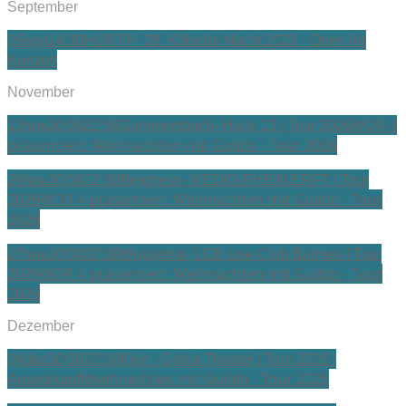
September
05
sep
14:30
HÜRTH- 28. Kölsche Nacht 2026 - Open Air
Konzert
November
WDR 4
13
nov
20:00
22:30
Gummersbach- Halle 13 | Tour 2026
präsentiert: Weihnachten mit Guildo - Tour 2026
26
nov
20:00
22:30
Bergheim- MEDIO.RHEIN.ERFT | Tour
WDR 4 präsentiert: Weihnachten mit Guildo - Tour
2026
2026
27
nov
20:00
22:30
Wuppertal- LCB Live Club Barmen | Tour
WDR 4 präsentiert: Weihnachten mit Guildo - Tour
2026
2026
Dezember
04
dez
20:00
22:30
Köln - Gloria Theater | Tour 2026 |
Weihnachten mit Guildo - Tour 2026
Ausverkauft