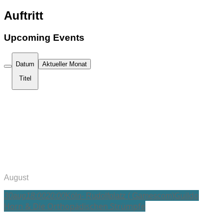
Auftritt
Upcoming Events
Datum
Aktueller Monat
Titel
August
Guildo
30
aug
18:00
20:00
Köln- Rudolfplatz ( Gamescom)
Horn & Die Orthopädischen Strümpfe