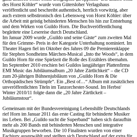
des Horst Köhler“ wurde vom Gütersloher Verlagshaus
veröffentlicht und beschreibt authentisch, herrlich vorwitzig, aber
auch extrem selbstironisch den Lebensweg von Horst Köhler: über
die Arbeit mit geistig behinderten Menschen bis hin zur Entstehung
und dem Wirken von Guildo Horn. Die Buchveröffentlichung
begleitete eine Lesereise durch Deutschland.
Im Januar 2009 wurde „Guildo und seine Gäste“ zum zweiten Mal
für den Grimme- Preis in der Kategorie Unterhaltung nominiert. Im
Theater Hagen fiel im Oktober des Jahres 09 die Premierenklappe
für Stephen Sondheims Märchen-Musical „Into the Woods“, in dem
Guildo Horn für eine Spielzeit die Rolle des Erzählers übernahm.
Im September 2010 erschien bei Guildos langjähriger Plattenfirma
EMI Music das Jubiläumsalbum „20 Jahre Zärtlichkeit“ – die CD
zum 20-jährigen Bühnenjubiläum von „Guildo Horn & Die
Orthopädischen Strümpfe“. Ein „Best of…“ Album mit zusätzlichen
unveröffentlichten Titeln im Tanzorchester-Sound. Im Herbst/
Winter 2010/11 folgte dann die „20 Jahre Zärtlickeit –
Jubiläumstour“.
Gemeinsam mit der Bundesvereinigung Lebenshilfe Deutschlands
rief Horn im Januar 2011 das erste Casting für behinderte Musiker
ins Leben. Bei „Guildo sucht die Superband“ haben sich daraufhin
mehr als 200 Bands mit behinderten Menschen und integrative
Musikgruppen beworben. Die 10 Finalisten wurden von einer
Fachjury ausgewählt und stellten sich Deutschland auf der extra für