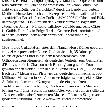
Musiker, Entertainer, Diplompädagoge, Talkmaster, Operetten- und
Musicaldarsteller – ein höchst professioneller Genre-Tourist! Mal
zieht er als „Retter der Zärtlichkeit“ durch die Lande und verteilt
köstliche Nussecken nach dem Rezept seiner Mutti Lotti, mal ist er
als offizieller Botschafter der Fußball-WM 2006 für Rheinland Pfalz
unterwegs und 1998 kürte ihn der Naturschutzbund sogar zum
„Vogel des Jahres“. Für seine Talkshow „Guildo und seine Gäste“
ist Guildo Horn 2 x in Folge für den Grimme-Preis nominiert und
mit dem „Bobby“, dem Medienpreis der Lebenshilfe e.V.,
ausgezeichnet.
1963 wurde Guildo Horn unter dem Namen Horst Köhler geboren;
ein viel versprechender Name. Und tatsächlich, 35 Jahre später
wurde er gewählt und mit seinem Kompetenzteam, den
Orthopädischen Strümpfen, als deutscher Vertreter zum Grand Prix
d’Eurovision de la Chanson nach Birmingham gesandt. Dort
gewann er den siebten Platz und sein Grand Prix-Titel „Guildo hat
Euch lieb!“ kletterte auf Platz vier der deutschen Singlecharts. 500
Millionen Menschen in 33 Ländern verfolgten seinen spektakulären
Auftritt, mit dem er zur Neugestaltung deseingestaubten
Traditionswettbewerbs beitrug. Doch seine Karriere als Musiker
begann viel früher: Bereits im zarten Alter von vier Jahren stellte der
„Nusseckenliebhaber“ zum ersten Mal sein Talent als Sänger vor
größerem Publikum unter Beweis – im Trierer Kammerchor.