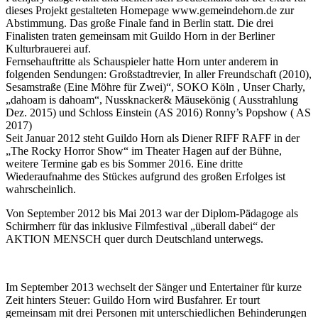
dieses Projekt gestalteten Homepage www.gemeindehorn.de zur
Abstimmung. Das große Finale fand in Berlin statt. Die drei
Finalisten traten gemeinsam mit Guildo Horn in der Berliner
Kulturbrauerei auf.
Fernsehauftritte als Schauspieler hatte Horn unter anderem in
folgenden Sendungen: Großstadtrevier, In aller Freundschaft (2010),
Sesamstraße (Eine Möhre für Zwei)“, SOKO Köln , Unser Charly,
„dahoam is dahoam“, Nussknacker& Mäusekönig ( Ausstrahlung
Dez. 2015) und Schloss Einstein (AS 2016) Ronny’s Popshow ( AS
2017)
Seit Januar 2012 steht Guildo Horn als Diener RIFF RAFF in der
„The Rocky Horror Show“ im Theater Hagen auf der Bühne,
weitere Termine gab es bis Sommer 2016. Eine dritte
Wiederaufnahme des Stückes aufgrund des großen Erfolges ist
wahrscheinlich.
Von September 2012 bis Mai 2013 war der Diplom-Pädagoge als
Schirmherr für das inklusive Filmfestival „überall dabei“ der
AKTION MENSCH quer durch Deutschland unterwegs.
Im September 2013 wechselt der Sänger und Entertainer für kurze
Zeit hinters Steuer: Guildo Horn wird Busfahrer. Er tourt
gemeinsam mit drei Personen mit unterschiedlichen Behinderungen