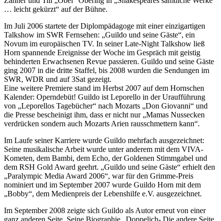
Zahner und Till „Obel“ Obering in „Shakespeares sämtliche Werke
… leicht gekürzt“ auf der Bühne.
Im Juli 2006 startete der Diplompädagoge mit einer einzigartigen
Talkshow im SWR Fernsehen: „Guildo und seine Gäste“, ein
Novum im europäischen TV. In seiner Late-Night Talkshow ließ
Horn spannende Ereignisse der Woche im Gespräch mit geistig
behinderten Erwachsenen Revue passieren. Guildo und seine Gäste
ging 2007 in die dritte Staffel, bis 2008 wurden die Sendungen im
SWR, WDR und auf 3Sat gezeigt.
Eine weitere Premiere stand im Herbst 2007 auf dem Hornschen
Kalender: Operndebüt! Guildo ist Leporello in der Uraufführung
von „Leporellos Tagebücher“ nach Mozarts „Don Giovanni“ und
die Presse bescheinigt ihm, dass er nicht nur „Mamas Nussecken
verdrücken sondern auch Mozarts Arien rausschmettern kann“.
Im Laufe seiner Karriere wurde Guildo mehrfach ausgezeichnet:
Seine musikalische Arbeit wurde unter anderem mit dem VIVA-
Kometen, dem Bambi, dem Echo, der Goldenen Stimmgabel und
dem RSH Gold Award geehrt. „Guildo und seine Gäste“ erhielt den
„Paralympic Media Award 2006“, war für den Grimme-Preis
nominiert und im September 2007 wurde Guildo Horn mit dem
„Bobby“, dem Medienpreis der Lebenshilfe e.V. ausgezeichnet.
Im September 2008 zeigte sich Guildo als Autor erneut von einer
ganz anderen Seite. Seine Biographie „Doppelich- Die andere Seite