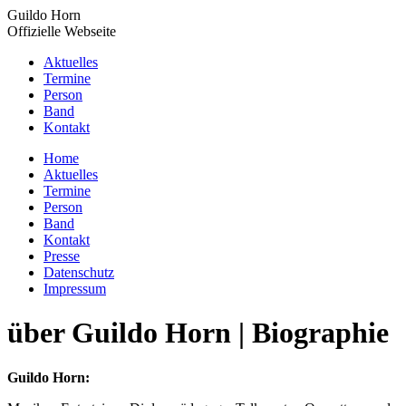
Zum
Guildo Horn
Inhalt
Offizielle Webseite
springen
Aktuelles
Termine
Person
Band
Kontakt
YouTube
Facebook
X
Instagram
Home
page
page
page
page
Aktuelles
opens
opens
opens
opens
Termine
in
in
in
in
Person
new
new
new
new
Band
window
window
window
window
Kontakt
Presse
Datenschutz
Impressum
über Guildo Horn | Biographie
Guildo Horn: