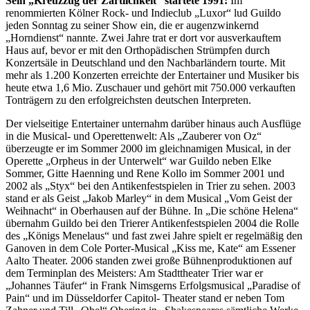
Sein „Kreuzzug der Zärtlichkeit“ startete 1991:
Im
renommierten Kölner Rock- und Indieclub „Luxor“ lud Guildo
jeden Sonntag zu seiner Show ein, die er augenzwinkernd
„Horndienst“ nannte. Zwei Jahre trat er dort vor ausverkauftem
Haus auf, bevor er mit den Orthopädischen Strümpfen durch
Konzertsäle in Deutschland und den Nachbarländern tourte. Mit
mehr als 1.200 Konzerten erreichte der Entertainer und Musiker bis
heute etwa 1,6 Mio. Zuschauer und gehört mit 750.000 verkauften
Tonträgern zu den erfolgreichsten deutschen Interpreten.
Der vielseitige Entertainer unternahm darüber hinaus auch Ausflüge
in die Musical- und Operettenwelt: Als „Zauberer von Oz“
überzeugte er im Sommer 2000 im gleichnamigen Musical, in der
Operette „Orpheus in der Unterwelt“ war Guildo neben Elke
Sommer, Gitte Haenning und Rene Kollo im Sommer 2001 und
2002 als „Styx“ bei den Antikenfestspielen in Trier zu sehen. 2003
stand er als Geist „Jakob Marley“ in dem Musical „Vom Geist der
Weihnacht“ in Oberhausen auf der Bühne. In „Die schöne Helena“
übernahm Guildo bei den Trierer Antikenfestspielen 2004 die Rolle
des „Königs Menelaus“ und fast zwei Jahre spielt er regelmäßig den
Ganoven in dem Cole Porter-Musical „Kiss me, Kate“ am Essener
Aalto Theater. 2006 standen zwei große Bühnenproduktionen auf
dem Terminplan des Meisters: Am Stadttheater Trier war er
„Johannes Täufer“ in Frank Nimsgerns Erfolgsmusical „Paradise of
Pain“ und im Düsseldorfer Capitol- Theater stand er neben Tom