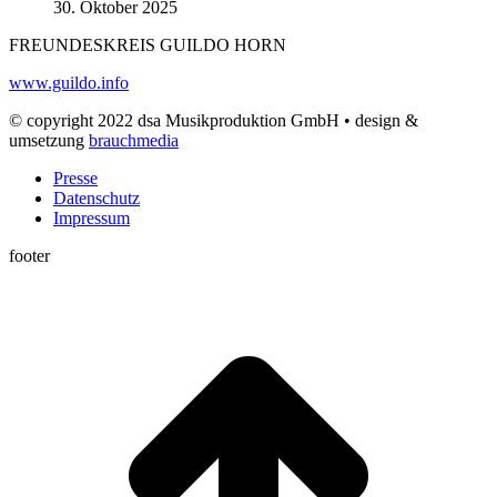
30. Oktober 2025
FREUNDESKREIS GUILDO HORN
www.guildo.info
© copyright 2022 dsa Musikproduktion GmbH • design &
umsetzung
brauchmedia
Presse
Datenschutz
Impressum
footer
t
T