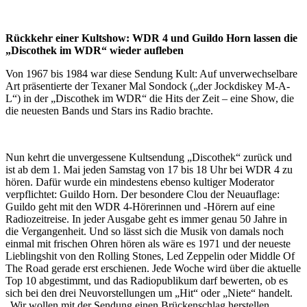
Rückkehr einer Kultshow:
WDR 4 und Guildo Horn lassen die
„Discothek im WDR“ wieder aufleben
Von 1967 bis 1984 war diese Sendung Kult: Auf unverwechselbare
Art präsentierte der Texaner Mal Sondock („der Jockdiskey M-A-
L“) in der „Discothek im WDR“ die Hits der Zeit – eine Show, die
die neuesten Bands und Stars ins Radio brachte.
Nun kehrt die unvergessene Kultsendung „Discothek“ zurück und
ist ab dem 1. Mai jeden Samstag von 17 bis 18 Uhr bei WDR 4 zu
hören. Dafür wurde ein mindestens ebenso kultiger Moderator
verpflichtet: Guildo Horn. Der besondere Clou der Neuauflage:
Guildo geht mit den WDR 4-Hörerinnen und -Hörern auf eine
Radiozeitreise. In jeder Ausgabe geht es immer genau 50 Jahre in
die Vergangenheit. Und so lässt sich die Musik von damals noch
einmal mit frischen Ohren hören als wäre es 1971 und der neueste
Lieblingshit von den Rolling Stones, Led Zeppelin oder Middle Of
The Road gerade erst erschienen. Jede Woche wird über die aktuelle
Top 10 abgestimmt, und das Radiopublikum darf bewerten, ob es
sich bei den drei Neuvorstellungen um „Hit“ oder „Niete“ handelt.
„Wir wollen mit der Sendung einen Brückenschlag herstellen