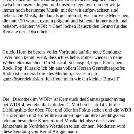
zwischen unserer Jugend und unserer Gegenwart, in der wir ja
immer noch bestimmte Musik, mit der wir aufgewachsen sind,
lieben. Die Musik, die damals gelaufen ist, war für viele Menschen,
die unter 20 waren, extrem prägend und ist heute immer noch total
beliebt“, erläutert WDR 4-Chef Jochen Rausch den Grund für das
Remake der „Discothek“.
Guildo Horn ist bereits voller Vorfreude auf die neue Sendung:
„Wer mich kennt, weiß, dass ich es liebe, immer wieder in neue
Welten einzutauchen. Ob Musical, Schauspiel, Oper, Fernsehen,
Rock, Pop, Klassik: Ich bin aus vollem Herzen Genreübergreifer.
Radio ist ein derart direktes Medium, dass es mich
ganzkörperelektrisiert! Ich freue mich wie ein kleiner Bursch!“
Die „Discothek im WDR“ ist Kernstück des Samstagsnachmittag
bei WDR 4, wo ebenfalls ab dem 1. Mai bereits ab 14 Uhr die
Lieblingshits der 60er, 70er und 80er im Fokus stehen und die WDR
4-Hörerinnen und Hörer ihre Erinnerungen an ihre Lieblingsstars
oder an besondere Konzert- und Musikerlebnisse der letzten
Jahrzehnte in Nordrhein-Westfalen teilen können. Moderiert wird
diese Sendung von Bernd Brüggemann.