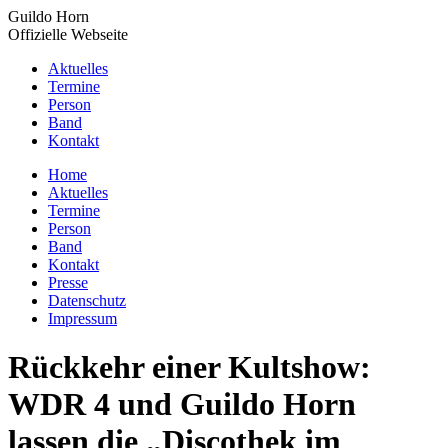
Zum
Guildo Horn
Inhalt
Offizielle Webseite
springen
Aktuelles
Termine
Person
Band
Kontakt
YouTube
Facebook
X
Instagram
Home
page
page
page
page
Aktuelles
opens
opens
opens
opens
Termine
in
in
in
in
Person
new
new
new
new
Band
window
window
window
window
Kontakt
Presse
Datenschutz
Impressum
Rückkehr einer Kultshow:
WDR 4 und Guildo Horn
lassen die „Discothek im