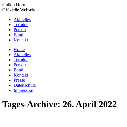
Zum
Guildo Horn
Inhalt
Offizielle Webseite
springen
Aktuelles
Termine
Person
Band
Kontakt
YouTube
Facebook
X
Instagram
Home
page
page
page
page
Aktuelles
opens
opens
opens
opens
Termine
in
in
in
in
Person
new
new
new
new
Band
window
window
window
window
Kontakt
Presse
Datenschutz
Impressum
Tages-Archive:
26. April 2022