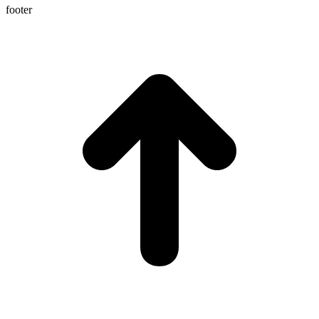
footer
t
T