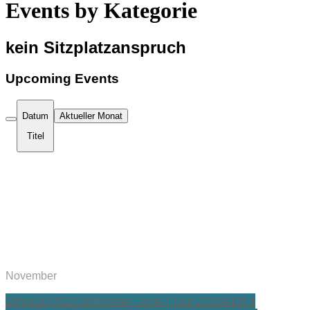
Events by Kategorie
kein Sitzplatzanspruch
Upcoming Events
Datum
Aktueller Monat
Titel
November
WDR 4
28
nov
20:00
22:30
Münster- Jovel | Tour 2026