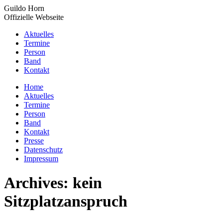
Zum
Guildo Horn
Inhalt
Offizielle Webseite
springen
Aktuelles
Termine
Person
Band
Kontakt
YouTube
Facebook
X
Instagram
Home
page
page
page
page
Aktuelles
opens
opens
opens
opens
Termine
in
in
in
in
Person
new
new
new
new
Band
window
window
window
window
Kontakt
Presse
Datenschutz
Impressum
Archives:
kein
Sitzplatzanspruch