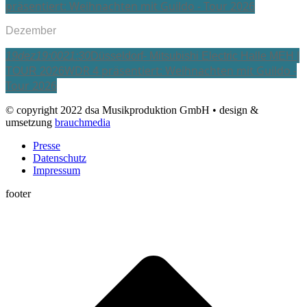
präsentiert: Weihnachten mit Guildo - Tour 2026
Dezember
19
dez
19:00
21:30
Düsseldorf- Mitsubishi Electric Halle MEH |
WDR 4 präsentiert: Weihnachten mit Guildo -
TOUR 2026
Tour 2026
© copyright 2022 dsa Musikproduktion GmbH • design &
umsetzung
brauchmedia
Presse
Datenschutz
Impressum
footer
t
T