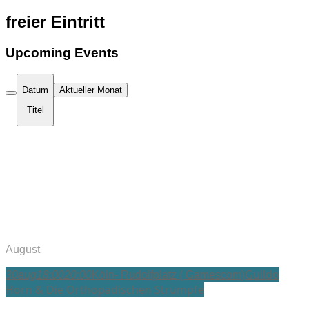
freier Eintritt
Upcoming Events
Datum
Aktueller Monat
Titel
August
Guildo
30
aug
18:00
20:00
Köln- Rudolfplatz ( Gamescom)
Horn & Die Orthopädischen Strümpfe