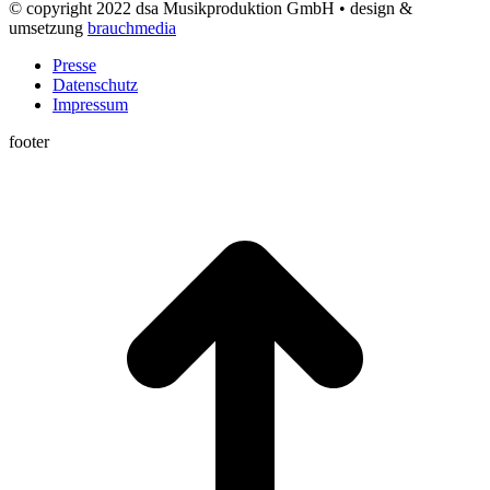
© copyright 2022 dsa Musikproduktion GmbH • design &
umsetzung
brauchmedia
Presse
Datenschutz
Impressum
footer
t
T