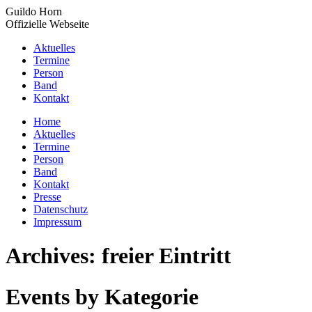
Zum
Guildo Horn
Inhalt
Offizielle Webseite
springen
Aktuelles
Termine
Person
Band
Kontakt
YouTube
Facebook
X
Instagram
Home
page
page
page
page
Aktuelles
opens
opens
opens
opens
Termine
in
in
in
in
Person
new
new
new
new
Band
window
window
window
window
Kontakt
Presse
Datenschutz
Impressum
Archives:
freier Eintritt
Events by Kategorie