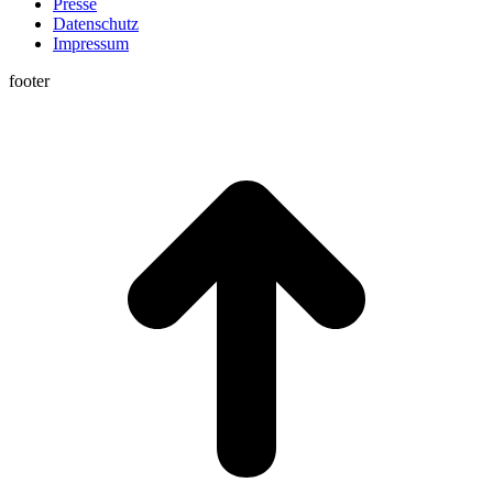
Presse
Datenschutz
Impressum
footer
t
T