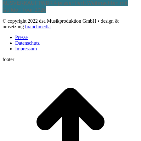
WDR 4 präsentiert: Weihnachten mit
AUSVERKAUFT
Guildo - Tour 2026
© copyright 2022 dsa Musikproduktion GmbH • design &
umsetzung
brauchmedia
Presse
Datenschutz
Impressum
footer
t
T