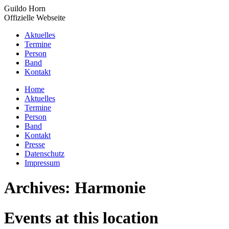
Zum
Guildo Horn
Inhalt
Offizielle Webseite
springen
Aktuelles
Termine
Person
Band
Kontakt
YouTube
Facebook
X
Instagram
Home
page
page
page
page
Aktuelles
opens
opens
opens
opens
Termine
in
in
in
in
Person
new
new
new
new
Band
window
window
window
window
Kontakt
Presse
Datenschutz
Impressum
Archives:
Harmonie
Events at this location