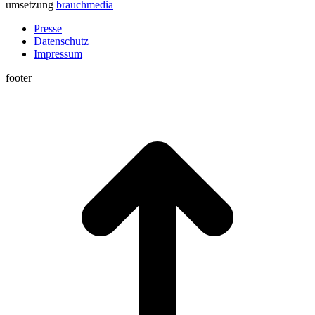
umsetzung
brauchmedia
Presse
Datenschutz
Impressum
footer
t
T