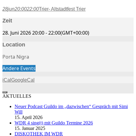
28
jun
20:00
22:00
Trier- Altstadtfest Trier
Zeit
28. Juni 2026
20:00
-
22:00
(GMT+00:00)
Location
Porta Nigra
Andere Events
iCal
GoogleCal
AKTUELLES
Neuer Podcast Guildo im „dazwischen“ Gespräch mit Simi
Will
15. April 2026
WDR 4 sing(t) mit Guildo Termine 2026
15. Januar 2025
DISKOTHEK IM WDR